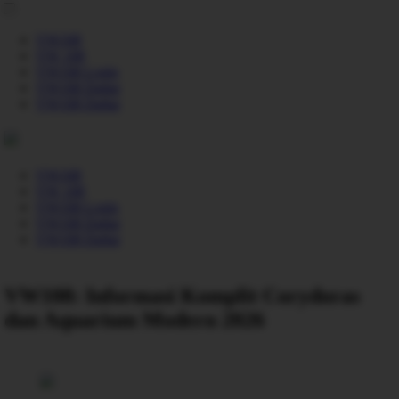
VW108
VW 108
VW108 Login
VW108 Daftar
VW108 Daftar
VW108
VW 108
VW108 Login
VW108 Daftar
VW108 Daftar
VW108: Informasi Komplit Corydoras
dan Aquarium Modern 2026