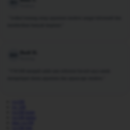
RS
Surabaya
"Artikel tentang setup aquarium modern sangat informatif dan
memberikan banyak inspirasi."
Budi H.
BH
Bandung
"VW108 menjadi salah satu referensi favorit saya untuk
mempelajari dunia aquarium dan aquascape modern."
vw108
vw 108
vw108 login
vw108 daftar
situs vw108
vw108 link