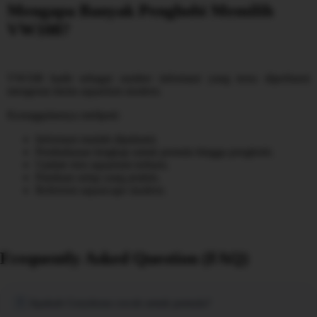
Mengapa Banyak Penghobi Memilih
VW108?
VW108 hadir sebagai sumber informasi yang terus diperbarui
mengenai dunia aquarium modern.
Keunggulannya meliputi:
Informasi mudah dipahami.
Pembahasan lengkap untuk pemula hingga penghobi.
Update tren aquarium terbaru.
Panduan setup yang praktis.
Referensi aquascape modern.
Frequently Asked Question (FAQ)
Apakah Corydoras cocok untuk pemula?